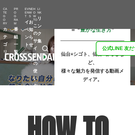
「アクティブに働き」 ×
CA
PR
EV
NE
H
LI
TE
O
EN
W
O
NK
G
G
T
S
W
リ
「ローカルに暮らす」
O
RA
TO
イ
お
RY
M
こ
ン
カ
番
＝ “
豊かな⽣き⽅
”
ベ
知
の
ク
テ
組
ン
ら
サ
集
ゴ
一
ト
せ
イ
公式LINE 友
キーワード検索
リ
覧
仙台×シゴト、仙台×暮らしな
ト
ー
ど、
の
様々な魅⼒を発信する動画メ
使
い
ディア。
方
シゴトも暮らしも⼤切にしたいあ
なたへ。
ここでしか出会えない
キャリアの
HOW TO
選択肢があります。