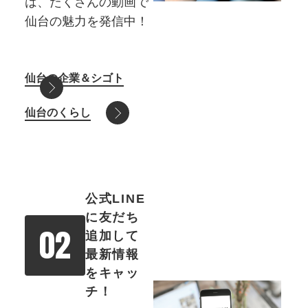
は、たくさんの動画で
仙台の魅⼒を発信中！
仙台の企業＆シゴト
仙台のくらし
公式LINE
に友だち
02
追加して
最新情報
をキャッ
チ！