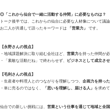
◎「これから仙台で一緒に活動する仲間」に必要なものは？
トーク後半では、これからの仙台に必要な人材像について議論
お二人が共通して語ったキーワードは
「営業力」
です。
【永野さんの視点】
・地域課題解決に取り組む会社ほど、
営業力
を持った仲間が必
・「素敵な活動だね」で終わらせず、
ビジネスとして成立させ
【毛利さんの視点】
・生産者や料理人とのつながりを理解しつつ、
企画力を持った
・単に売るのではなく、
「思いを理解し、届ける人」
を求めて
仙台での新しい挑戦には、
営業という仕事を通じて地域と全国