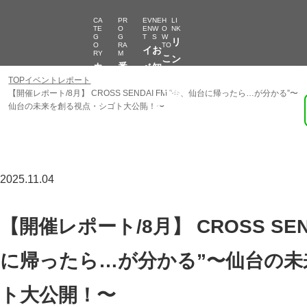
CA
PR
EV
NE
H
LI
TE
O
EN
W
O
NK
G
G
T
S
W
リ
O
RA
TO
イ
お
RY
M
こ
ン
カ
番
ベ
知
の
ク
TOP
イベントレポート
テ
組
ン
ら
サ
集
【開催レポート/8月】 CROSS SENDAI FM “今、仙台に帰ったら…が分かる”〜
ゴ
一
ト
せ
仙台の未来を創る視点・シゴト大公開！〜
イ
キーワード検索
リ
覧
ト
ー
の
使
い
2025.11.04
方
【開催レポート/8月】 CROSS SEN
に帰ったら…が分かる”〜仙台の未
ト大公開！〜