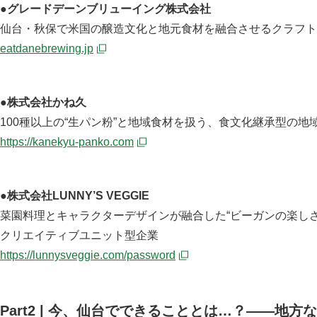
●
グレードデーンブリューイング株式会社
仙台・秋保で米国の醸造文化と地元食材を融合させるクラフト
eatdanebrewing.jp
●株式会社かね久
100種以上の“生パン粉”と地域食材を扱う、食文化継承型の地
https://kanekyu-panko.com
●株式会社LUNNY’S VEGGIE
菜園料理とキャラクターデザインが融合した“ビーガンの楽し
クリエイティブユニット型企業
https://lunnysveggie.com/password
Part2 | 今、仙台でできることとは…？
——
地方な