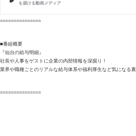
===============
■番組概要
『仙台の給与明細』
社⻑や⼈事をゲストに企業の内部情報を深掘り！
業界や職種ごとのリアルな給与体系や福利厚⽣など気になる裏
===============