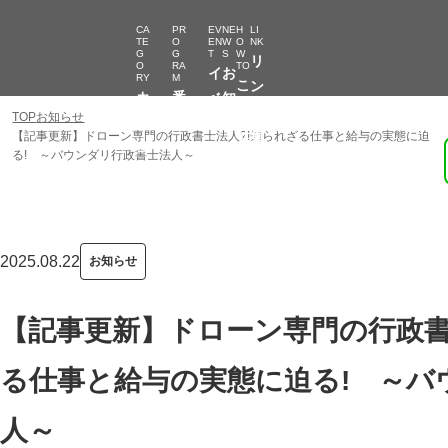
CA
PR
EV
NE
H
LI
TE
O
EN
W
O
NK
G
G
T
S
W
リ
O
RA
TO
イ
お
RY
M
こ
ン
カ
番
ベ
知
の
ク
TOP
お知らせ
テ
組
ン
ら
サ
集
【記事更新】ドローン専門の行政書士法人?!知られざる仕事と給与の実態に迫
ゴ
一
ト
せ
る! ～バウンダリ行政書士法人～
イ
キーワード検索
リ
覧
ト
ー
の
使
い
2025.08.22
お知らせ
方
【記事更新】ドローン専門の行政書
る仕事と給与の実態に迫る! ～バ
人～