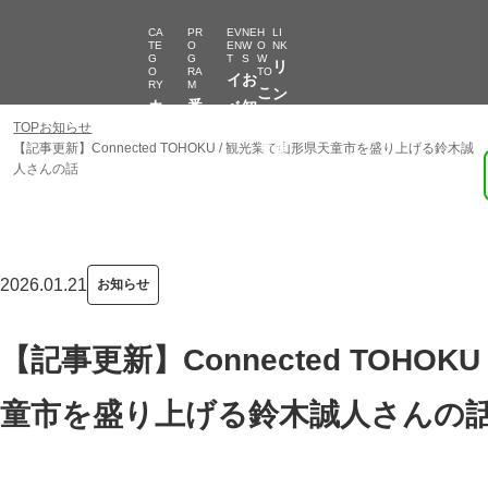
CA
PR
EV
NE
H
LI
TE
O
EN
W
O
NK
G
G
T
S
W
リ
O
RA
TO
イ
お
RY
M
こ
ン
カ
番
ベ
知
の
ク
TOP
お知らせ
テ
組
ン
ら
サ
集
【記事更新】Connected TOHOKU / 観光業で山形県天童市を盛り上げる鈴木誠
ゴ
一
ト
せ
人さんの話
イ
キーワード検索
リ
覧
ト
ー
の
使
い
2026.01.21
お知らせ
方
【記事更新】Connected TOHOK
童市を盛り上げる鈴木誠人さんの