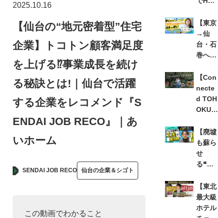
でHP
2025.10.16
長が求
を作
める人
成⁈｜
【東京
【仙台の“地元密着型”住宅
物像に
時代の
→仙
迫る！
企業】トコトン顧客満足度
最先端
台・石
｜仙台
をいく
巻へ移
を上げる⁉事業成長を続け
企業の
仙台の
住】犬
社長に
DX技
と生き
【Con
る秘訣とは!｜仙台で活躍
聞く！
術
るトリ
necte
『1分
マー店
d TOH
する企業をレコメンド『S
間イン
長の1
OKU
タビュ
ENDAI JOB RECO』｜あ
日に密
山形県
ー』B
着！｜
天童市
【廃墟
いホーム
AKER
転職し
の果樹
も蘇ら
Y GOL
地方で
園で
せ
DEN R
働くリ
「つな
る❝空
SENDAI JOB RECO
仙台の企業＆シゴト
ATIO /
アルを
がり」
間の魔
ゴール
のぞき
をつく
術
【東北
デンレ
見『仙
る結城
師❞】
最大級
シオ
台シゴ
こずえ
仙台の
ホテル
この動画でわかること
トダイ
さんの
人気店