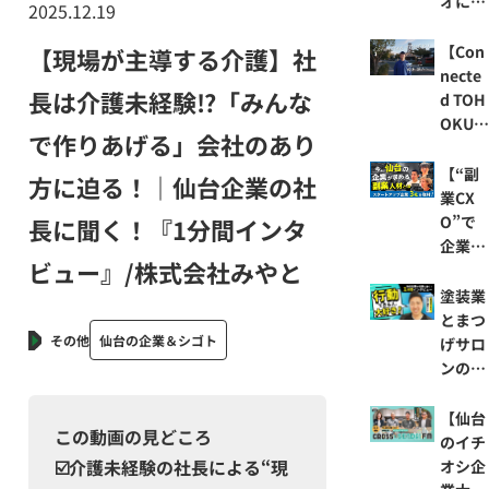
オに潜
2025.12.19
がり」
入】あ
をつく
の大人
【Con
【現場が主導する介護】社
る結城
気アニ
necte
長は介護未経験⁉「みんな
こずえ
メの制
d TOH
さんの
作拠点
OKU
で作りあげる」会社のあり
話
が仙台
観光業
に⁉ア
で山形
【“副
方に迫る！｜仙台企業の社
ニメー
県天童
業CX
ター
市を盛
O”で
長に聞く！『1分間インタ
が“仙
り上げ
企業の
ビュー』/株式会社みやと
台を選
る鈴木
中枢に
ぶ”理
誠人さ
関われ
塗装業
由に迫
んの話
る⁉】
とまつ
る!!｜
その他
仙台の企業＆シゴト
仙台で
げサロ
仙台で
のあな
ンの二
活躍す
たのキ
足のわ
る企業
ャリア
らじで
【仙台
をレコ
この動画の見どころ
の活か
経営！
のイチ
メンド
し方と
｜仙台
☑️介護未経験の社長による“現
オシ企
『SEN
は。仙
企業の