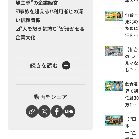
業大公
場主導”の企業経営
DAI J
台のス
社長に
開】移
☑️家族を超える⁉利用者との深
B REC
タート
聞く！
住・転
仙台・
O』
い信頼関係
アップ
『1分
職を考
東北の
企業が
間イン
えてい
☑️“人を想う気持ち”が活かせる
ために
求める
タビュ
る方必
汗をか
企業文化
人物像
ー』/
見！地
きた
をイン
株式会
域課題
い！新
【仙台
タビュ
社SPS
×ビジ
規事業
の“ノ
ー！
ネスに
の立ち
「株式会社みやと」は介護事業
ルマな
続きを読む
取り組
上げに
し”不
全般を行っています。特にご自
む企業
奔走す
動産企
宅で過ごしたいと考える方に向
の最前
る女性
業】全
飲食業
けた、訪問介護サービスに強み
線｜今
の１日
国No.
界で初
動画をシェア
の仙台
に密着
契約件
を持っています。
任給30
がわか
｜転職
数の秘
万⁈｜
るオン
し地方
密を聞
仙台企
会社の特徴として、社長自身は
ライン
で働く
いてみ
業の社
【"日
イベン
介護の知識はなく社員から介護
リアル
た！｜
長に聞
本
トCRO
をのぞ
仙台で
く！
を教えてもらう立場であること
一"企
SS SE
き見
活躍す
『1分