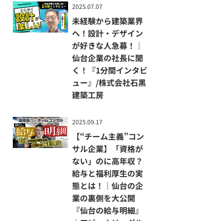
2025.07.07
■番組概要
未経験から建築業界
『1分間インタビュー』
へ！設計・デザイン
仙台で活躍する社長に、1分イ
が好きな人急募！｜
仙台企業の社長に聞
ンタビュー！
く！『1分間インタビ
仕事のこと、職場の雰囲気、働
ュー』/株式会社石黒
くリアルまでテンポよく語って
建築工房
もらいました。
2025.09.17
■SNSアカウント
【“チーム主義”コン
・Youtube
https://www.yo
サル企業】「資格が
utube.com/@CROSSSENDAI
ない」のに高年収？
・Instagram
https://www.in
給与と福利厚生の実
stagram.com/cross_sendai/
態とは！｜仙台の企
・TikTok
https://www.tikto
業の裏側を⼤公開
『仙台の給与明細』
k.com/@cross.sendai