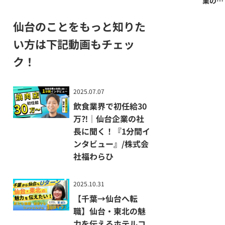
業の社
をあげています。社長が現場に
NDAI 
『仙台
る企業
間イン
長が語
口出しをするのではなく、社員
M
シゴト
をレコ
タビュ
る！】
仙台のことをもっと知りた
ダイ
全員で会社をつくり上げていく
メンド
ー』/
オスス
い方は下記動画もチェッ
ブ』｜
『SEN
株式会
メの仙
方針を大切にしているとのこ
TOHK
DAI J
社福わ
台企業
ク！
と。ヘルパー一人ひとりが、自
net/ト
B REC
らひ
｜今の
分のシフト管理や利用者へのサ
ークネ
O』｜
仙台が
ット
山一地
ービスの提案などを主体的に行
わか
2025.07.07
所
る。オ
っています。
飲食業界で初任給30
ンライ
万⁈｜仙台企業の社
ンイベ
利用者からの嬉しかった言葉と
長に聞く！『1分間イ
ント C
ンタビュー』/株式会
して、「（遠方にいる）自分の
ROSS
社福わらひ
SEND
家族よりもヘルパーに看取って
AI FM
ほしい」と言われたことを挙げ
2025.10.31
ています。
【千葉→仙台へ転
職】仙台・東北の魅
社長が一番大切にしているのは
力を伝えるホテルコ