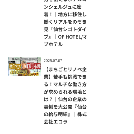
「人」です。
ンシェルジュに密
業務を通して社員自身の成長に
着！｜地方に移住し
つなげてもらうため、資格取得
働くリアルをのぞき
支援や、社員が本当にやりたい
見『仙台シゴトダイ
ことへの挑戦も後押ししていま
ブ』｜OF HOTEL/オ
ブホテル
す。
今後求める人材については、仙
2025.07.07
【まちごとリノベ企
台が好きで、介護という仕事に
業】若手も挑戦でき
責任感を持ち、人の一生の最期
る！マルチな働き方
に関わる仕事を前向きに、楽し
が求められる環境と
く取り組める人と語ってくれま
は？｜仙台の企業の
した。
裏側を⼤公開『仙台
の給与明細』｜株式
株式会社みやと
会社エコラ
https://miya-to.com/