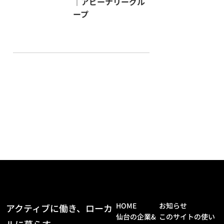
｜アビーナリーグル
・Facebook
https://www.fa
ープ
cebook.com/cross.sendai/
・X
https://x.com/cross_se
ndai
HOME
お知らせ
アクティブに働き、ローカ
仙台の企業&
このサイトの使い
ルに暮らす