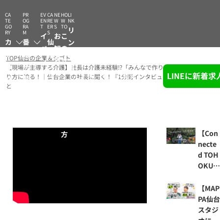
CA
PR
EV
CA
NE
HO
LI
TE
OG
EN
RE
W
W
NK
GO
RA
T
ER
S
TO
リ
RY
M
S
イ
お
こ
カ
番
仙
ン
ベ
知
の
テ
組
台
ク
TOP
仙台の企業＆シゴト
ン
ら
サ
ゴ
一
シ
集
【現場が主導する介護】社長は介護未経験⁉「みんなで作りあげる」会社のあ
ト
せ
イ
LINEに新着
キーワード検索
り方に迫る！｜仙台企業の社長に聞く！『1分間インタビュー』/株式会社みや
リ
覧
ゴ
ト
と
ー
ト
の
図
使
鑑
い
【Con
方
necte
d TOH
OKU
山形県
天童市
【MAP
の果樹
PA仙
園で
スタジ
「つな