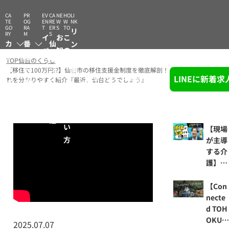
CA
PR
EV
CA
NE
HO
LI
TE
OG
EN
RE
W
W
NK
GO
RA
T
ER
S
TO
リ
RY
M
S
イ
お
こ
カ
番
仙
ン
ベ
知
の
テ
組
台
ク
TOP
仙台のくらし
ン
ら
サ
ゴ
一
シ
集
【移住で100万円⁉】仙台市の移住支援金制度を徹底解剖！｜暮らしのあれこ
ト
せ
イ
LINEに新着
キーワード検索
れを分かりやすく紹介『最近、仙台どうでしょう』
リ
覧
ゴ
ト
ー
ト
の
図
使
鑑
い
【現場
方
が主導
する介
護】社
長は介
護未経
【Con
験⁉
necte
「みん
d TOH
なで作
OKU
2025.07.07