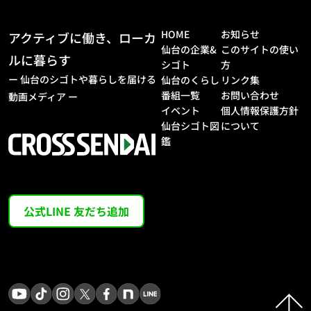
の一歩”を、金銭的にもサポー
トしてくれる制度です。
HOME
お知らせ
アクティブに働き、ローカ
仙台の企業&
このサイトの使い
ルに暮らす
-------------------------------------
シゴト
方
ー 仙台のシゴトや暮らしを届ける
仙台のくらし
リンク集
----
番組一覧
お問い合わせ
動画メディア ー
■お問い合わせ先
イベント
個人情報保護方針
仙台市移住支援金制度：「移住
仙台シゴト図
について
支援金申請の手引き」をご覧く
鑑
ださい。
https://www.city.sendai.jp/ko
yotaisaku/kurashi/machi/kez
公式LINE 友だち追加
aikoyo/kyujin/ijuushien/ijuus
haboshuu.html
-------------------------------------
----
■番組概要