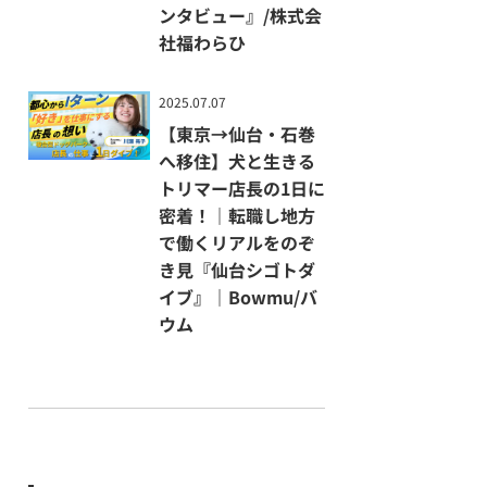
0万円も可能となり、本当にと
ンタビュー』/株式会
んでもない金額です。特に上限
社福わらひ
は設けられていないようです。
仙台市移住支援金詳細：「移住
2025.07.07
支援金申請の手引き」をご覧く
【東京→仙台・石巻
ださい。
へ移住】犬と生きる
トリマー店長の1日に
https://www.city.sendai.jp/ko
密着！｜転職し地方
yotaisaku/kurashi/machi/kez
で働くリアルをのぞ
aikoyo/kyujin/ijuushien/ijuus
き見『仙台シゴトダ
haboshuu.html
イブ』｜Bowmu/バ
ウム
② 誰が対象？どんな人がもら
えるの？
東京23区内在住または東京圏
から23区内に通勤していた方
（通学含む）が、仙台へ移住さ