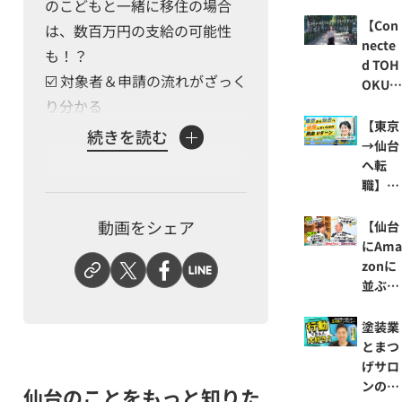
描く、
庫だっ
のこどもと一緒に移住の場合
を作
移住者
壮大な
た！｜
成⁈｜
【Con
は、数百万円の支給の可能性
インタ
宇宙ビ
暮らし
時代の
necte
も！？
ビュ
ジネス
のあれ
最先端
d TOH
ー』
☑️ 対象者＆申請の流れがざっく
の裏側
これを
をいく
OKU
に迫
分かり
仙台の
り分かる
仙台の
る!!｜
やすく
DX技
魅力を
【東京
続きを読む
仙台で
紹介
術
多拠点
→仙台
あなたが移住を本気で考えるき
活躍す
『最
生活す
へ転
る企業
っかけが、ここにあるかもしれ
近、仙
る視点
職】仙
をレコ
台どう
から見
ません。
台に自
メンド
でしょ
る安藤
動画をシェア
身の経
【仙台
本編をぜひご覧ください。
『SEN
う』
歩美さ
験を還
にAm
DAI J
んの話
元した
zonに
B REC
「仙台どうでしょう」の第一弾
い！仙
並ぶ倉
O』
台を愛
は、仙台市が実施する“移住支
庫を持
するそ
つ企業
塗装業
援金”に関する大特集。番組編
の想い
が⁉】
とまつ
集部が、制度の真相を探るべく
に密着
自動化
げサロ
担当者に直撃取材。果たして本
｜地方
技術と
ンの二
仙台のことをもっと知りた