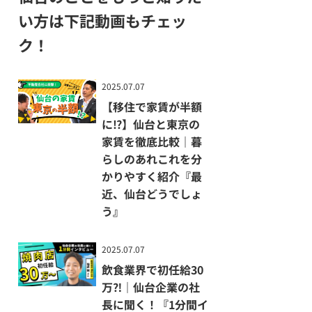
に移住
AIを駆
当に“首都圏から移住するとお
足のわ
し働く
い方は下記動画もチェッ
使する
らじで
金がもらえる”のか、その中身
リアル
会社の
経営！
ク！
を掘り下げます。
をのぞ
秘密に
｜仙台
き見
迫る！
企業の
『仙台
｜仙台
社長に
① 本当に“移住でお金”もらえ
2025.07.07
シゴト
で活躍
聞く！
る？その金額の仕組み
【移住で家賃が半額
ダイ
する企
『1分
仙台市への移住に際して支給さ
に⁉︎】仙台と東京の
ブ』
業をレ
間イン
れるのは、以下のとおり：
コメン
家賃を徹底比較｜暮
タビュ
ド『S
ー』/
らしのあれこれを分
単身移住：60万円
NDAI 
株式会
かりやすく紹介『最
世帯移住：100万円
OB RE
社SPS
近、仙台どうでしょ
※18歳未満の世帯員を加算申
CO』
う』
｜Bes
請する場合：一人当たり+100
-Parts
万円
ベスト
2025.07.07
パーツ
飲食業界で初任給30
つまり、夫婦（100万）＋双子
万⁈｜仙台企業の社
のこども（＋200万）で最大30
長に聞く！『1分間イ