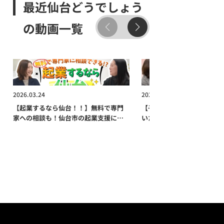
れた場合で、
最近仙台どうでしょう
「みやぎ移住・交流ガイド」に
の動画一覧
対象求人として掲載された企業
への就職や、都内での移住イベ
ントへ参加した方などが対象で
す。
2026.03.24
2026.02.17
③ どれくらいで支給される？
【起業するなら仙台！！】無料で専門
【子育てするなら仙台⁉】
手続きは難しい？
家への相談も！仙台市の起業支援に迫
いたい！おすすめ支援制度
申請から2～3ヶ月程度で口座
る！｜暮らしのあれこれを分かりやす
介！｜暮らしのあれこれを
く紹介『最近、仙台どうでしょう』
く紹介『最近、仙台どうで
振込されるとのこと。自由に使
えるのも嬉しいポイントです。
仙台市の移住支援金制度は、条
件を満たす人にとって「嬉しす
ぎる金額」が用意されていま
す。東京で頑張るあなたの“次